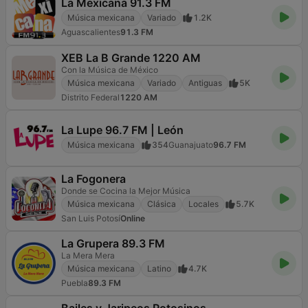
La Mexicana 91.3 FM
Música mexicana
Variado
1.2K
Aguascalientes
91.3 FM
XEB La B Grande 1220 AM
Con la Música de México
Música mexicana
Variado
Antiguas
5K
Distrito Federal
1220 AM
La Lupe 96.7 FM | León
Música mexicana
354
Guanajuato
96.7 FM
La Fogonera
Donde se Cocina la Mejor Música
Música mexicana
Clásica
Locales
5.7K
San Luis Potosí
Online
La Grupera 89.3 FM
La Mera Mera
Música mexicana
Latino
4.7K
Puebla
89.3 FM