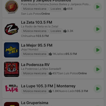
Bailes y Jaripeos Potosinos
Pura Musica Perrona,Somos Bailes y Jaripeos Potosinos Radio
Música mexicana
Locales
458
San Luis Potosí
Online
La Zeta 103.5 FM
La Radio de Neta es la Zeta!
Música mexicana
Locales
3.3K
Chihuahua
103.5 FM
La Mejor 95.5 FM
¡Aquí Nomás!
Música mexicana
1K
Jalisco
95.5 FM
La Poderoza RV
La Poderosa La Mas Sonada!!!
Música mexicana
457
San Luis Potosí
Online
La Lupe 105.3 FM | Monterrey
Música mexicana
1.9K
Nuevo León
105.3 FM
La Gruperisima