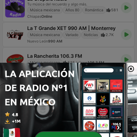
Tu música del recuerdo y algo más.
Música mexicana
Años 80
Romántica
581
Chiapas
Online
La T Grande XET 990 AM | Monterrey
Música mexicana
Variado
Noticias
2.7K
Nuevo León
990 AM
La Rancherita 106.3 FM
Música mexicana
525
Jalisco
106.3 FM
Página
2
de
30
<
2
3
4
>
>>
TOP CANCIONES
1
Chase