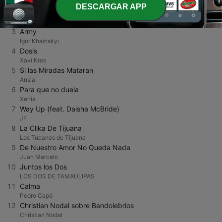
Igor Khainskyi
DESCARGAR APP
2
Todo Lo Fue
Lenin Ramírez
3
Army
Igor Khainskyi
4
Dosis
Xavi Kras
5
Si las Miradas Mataran
Ansia
6
Para que no duela
Xenia
7
Way Up (feat. Daisha McBride)
JF
8
La Clika De Tijuana
Los Tucanes de Tijuana
9
De Nuestro Amor No Queda Nada
Juan Marcelo
10
Juntos los Dos
LOS DOS DE TAMAULIPAS
11
Calma
Pedro Capó
12
Christian Nodal sobre Bandolebrios
Christian Nodal