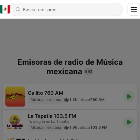
Emisoras de radio de Música
mexicana
592
Gallito 760 AM
Música mexicana
1.8K
Jalisco
760 AM
La Tapatía 103.5 FM
Tu alegría es La Tapatía
Música mexicana
1.9K
Jalisco
103.5 FM