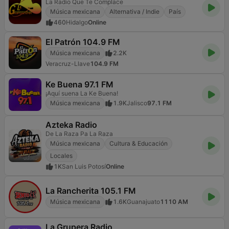
La Radio Que Te Complace
Música mexicana
Alternativa / Indie
País
460
Hidalgo
Online
El Patrón 104.9 FM
Música mexicana
2.2K
Veracruz-Llave
104.9 FM
Ke Buena 97.1 FM
¡Aquí suena La Ke Buena!
Música mexicana
1.9K
Jalisco
97.1 FM
Azteka Radio
De La Raza Pa La Raza
Música mexicana
Cultura & Educación
Locales
1K
San Luis Potosí
Online
La Rancherita 105.1 FM
Música mexicana
1.6K
Guanajuato
1110 AM
La Grupera Radio