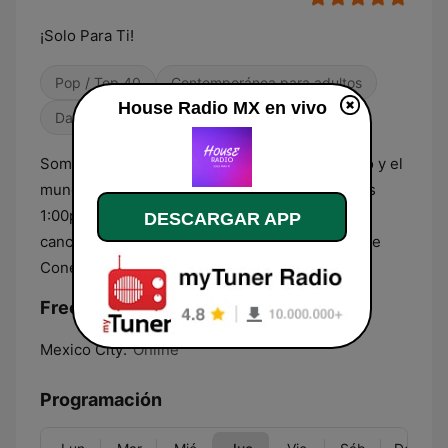
¡Solo Para Ti!
Pop / Top 40
Contemporánea para adultos
House Radio MX en vivo
Dance / EDM
Somos la estación de música Pop #1 en México y el
mundo, con la mejor variedad musical. Sábados
1:00pm MX: Ranking House: Las 30 mejores
DESCARGAR APP
canciones de la semana. Una Estación Online de
Conecta Radio.
Frecuencias House Radio MX:
Mexico City:
Online
Programación