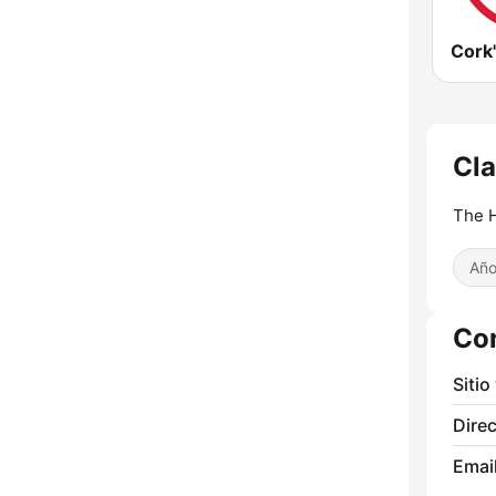
Cork
Cla
The H
Año
Co
Sitio
Direc
Email