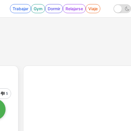
Trabajar
Gym
Dormir
Relajarse
Viaje
5