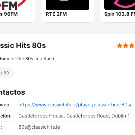
's 96FM
RTÉ 2FM
Spin 103.8 
ssic Hits 80s
ome of the 80s in Ireland
s 80
ntactos
 web
https://www.classichits.ie/player/classic-hits-80s/
ción:
Castleforbes House, Castleforbes Road, Dublin 1
:
80s@classichits.ie