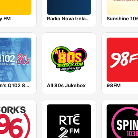
y FM
Radio Nova Ireland
Dublin's Q102 80's
All 80s Jukebox
98FM