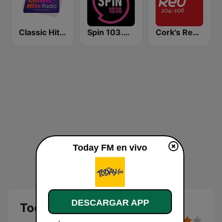
Classic Hits Radio
Spin 103.8 FM
Cork's Red FM
Today FM en vivo
DESCARGAR APP
Today FM