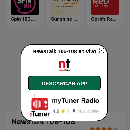
Spin 103.8 FM
Sunshine 106.8 FM
Cork's Red FM
NewsTalk 106-108 en vivo
DESCARGAR APP
NewsTalk 106-108