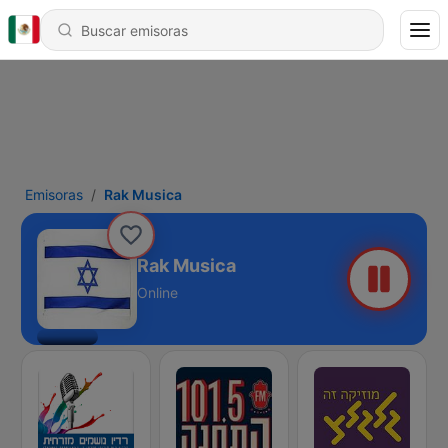
Emisoras
Rak Musica
Rak Musica
Online