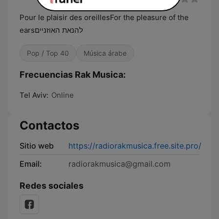
Pour le plaisir des oreillesFor the pleasure of the
earsלהנאת האוזניים
Pop / Top 40
Música árabe
Frecuencias Rak Musica:
Tel Aviv:
Online
Contactos
Sitio web
https://radiorakmusica.free.site.pro/
Email:
radiorakmusica@gmail.com
Redes sociales