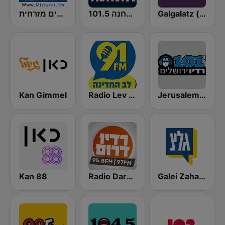
Galgalatz (גלגלצ רדיו)
התחנה 101.5
רדיו נושמים מזרחית (Mizrahit Fm)
Kan Gimmel
Radio Lev HaMedina 91 FM (לב המדינה)
Jerusalem FM (רדיו ירושלים)
Kan 88
Radio Darom
Galei Zahal (גלי צה"ל)