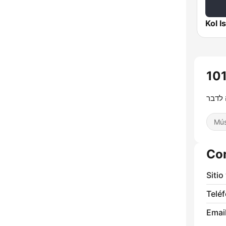
 לדבר
Mús
Co
Sitio
Telé
Email