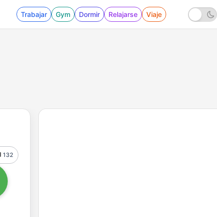
Trabajar
Gym
Dormir
Relajarse
Viaje
132