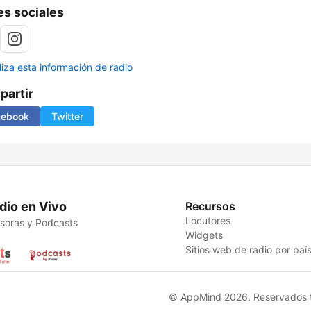
s sociales
liza esta información de radio
artir
cebook
Twitter
dio en Vivo
Recursos
Locutores
soras y Podcasts
Widgets
Sitios web de radio por paí
© AppMind 2026. Reservados t