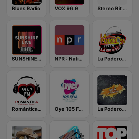
Blues Radio
VOX 96.9
Stereo Bit FM
SUNSHINE LIVE
NPR : National Public Radio
La Poderosa San Luis Potosí
Romántica 90.7 FM
Oye 105 FM Digital
La Poderosa 96.9 FM