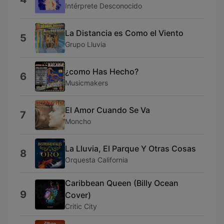
Intérprete Desconocido
La Distancia es Como el Viento
5
Grupo Lluvia
¿como Has Hecho?
6
Musicmakers
El Amor Cuando Se Va
7
Moncho
La Lluvia, El Parque Y Otras Cosas
8
Orquesta California
Caribbean Queen (Billy Ocean
9
Cover)
Critic City