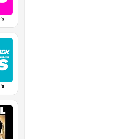
's
's