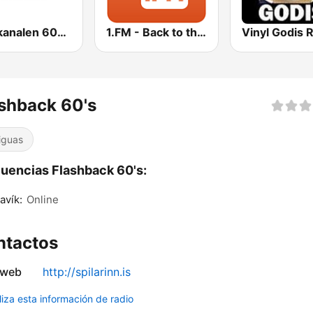
Guldkanalen 60-tal
1.FM - Back to the 50s and 60s
Vinyl Godis 
shback 60's
iguas
uencias Flashback 60's:
avík:
Online
ntactos
 web
http://spilarinn.is
liza esta información de radio