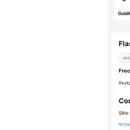
Fla
Ant
Frec
Reykj
Co
Sitio
Actua