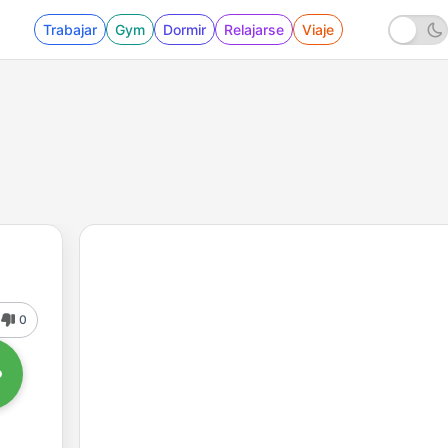
Trabajar
Gym
Dormir
Relajarse
Viaje
0