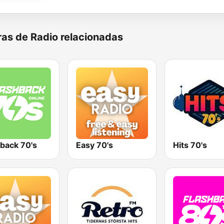
as de Radio relacionadas
hback 70's
Easy 70's
Hits 70's