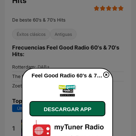
Hits
De beste 60's & 70's Hits
Éxitos clásicos
Antiguas
Frecuencias Feel Good Radio 60's & 70's
Hits:
Rotterdam:
DAB+
Feel Good Radio 60's & 70's Hits en vivo
The Hague:
DAB+
Zoetermeer:
DAB+
Top Canciones
Últimos 7 días
Últimos 30 días
DESCARGAR APP
Last Train to Clarksville
1
The Monkees