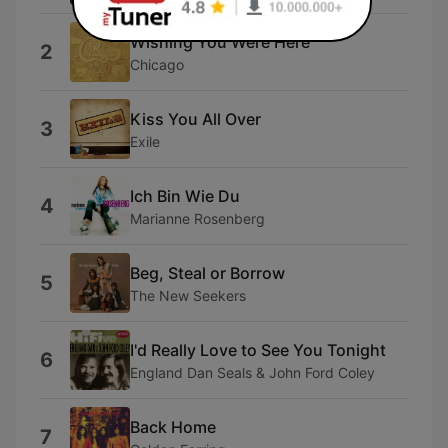
Wishing You Were Here
2
Chicago
Kiss You All Over
3
Exile
Ich Bin Wie Du
4
Marianne Rosenberg
Beg, Steal or Borrow
5
The New Seekers
I'd Really Love to See You Tonight
6
England Dan Seals & John Ford Coley
Back Home
7