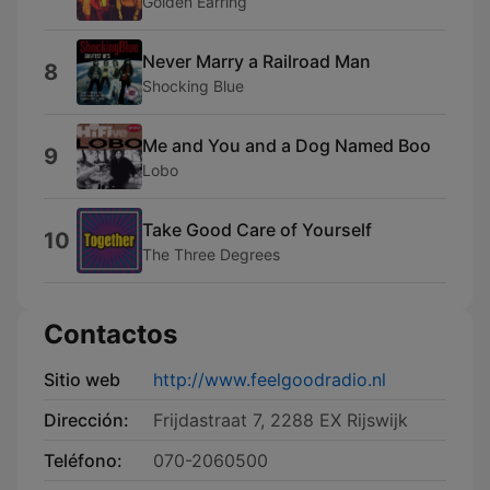
Golden Earring
Never Marry a Railroad Man
8
Shocking Blue
Me and You and a Dog Named Boo
9
Lobo
Take Good Care of Yourself
10
The Three Degrees
Contactos
Sitio web
http://www.feelgoodradio.nl
Dirección:
Frijdastraat 7, 2288 EX Rijswijk
Teléfono:
070-2060500