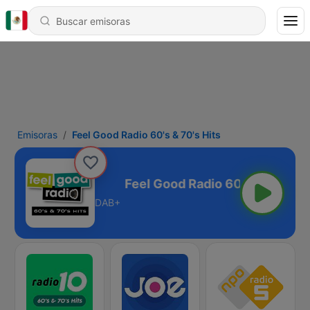
Emisoras
Feel Good Radio 60's & 70's Hits
's & 70's Hits
DAB+