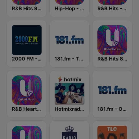
R&B Hits 90 - United Music
Hip-Hop - United Music
R&B Hits - United Music
2000 FM - RNB and Hip Hop
181.fm - The Beat (HipHop/R&B)
R&B Hits 80 - United Music
R&B Heart - United Music
Hotmixradio R&B
181.fm - Old School HipHop/RnB