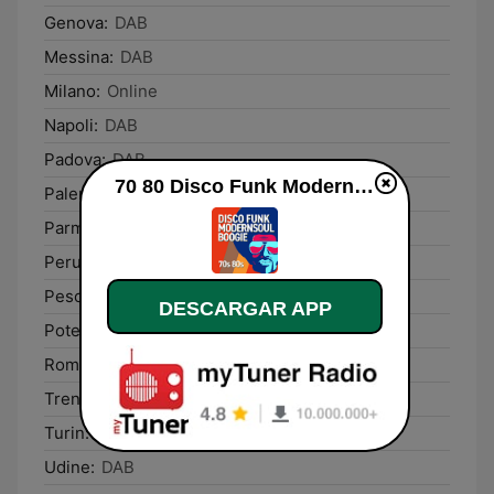
Genova:
DAB
Messina:
DAB
Milano:
Online
Napoli:
DAB
Padova:
DAB
70 80 Disco Funk ModernSoul e Boogie en vivo
Palermo:
DAB
Parma:
DAB
Perugia:
DAB
Pescara:
DAB
DESCARGAR APP
Potenza:
DAB
Rome:
DAB
Trento:
DAB
Turin:
DAB
Udine:
DAB