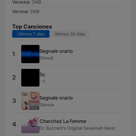
Venezia:
DAB
Verona:
DAB
Top Canciones
Últimos 7 días
Últimos 30 días
Segnale orario
1
Stivodj
Sc
2
--1
Segnale orario
3
Silence
Cherchez La Femme
4
Dr. Buzzard's Original Savannah Band