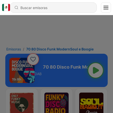
Emisoras
70 80 Disco Funk ModernSoul e Boogie
oul e Boogie
DAB