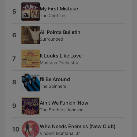
My First Mistake
5
The Chi-Lites
All Points Bulletin
6
Surrounded
It Looks Like Love
7
Montana Orchestra
I'll Be Around
8
The Spinners
Ain't We Funkin' Now
9
The Brothers Johnson
Who Needs Enemies (New Club)
10
Vincent Montana, Jr.