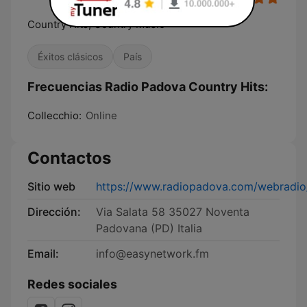
Country Hits, Country Music
Éxitos clásicos
País
Frecuencias Radio Padova Country Hits:
Collecchio:
Online
Contactos
Sitio web
https://www.radiopadova.com/webradio
Dirección:
Via Salata 58 35027 Noventa
Padovana (PD) Italia
Email:
info@easynetwork.fm
Redes sociales