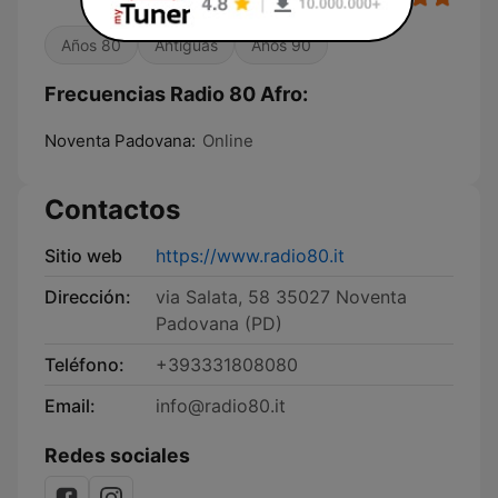
Años 80
Antiguas
Años 90
Frecuencias Radio 80 Afro:
Noventa Padovana:
Online
Contactos
Sitio web
https://www.radio80.it
Dirección:
via Salata, 58 35027 Noventa
Padovana (PD)
Teléfono:
+393331808080
Email:
info@radio80.it
Redes sociales