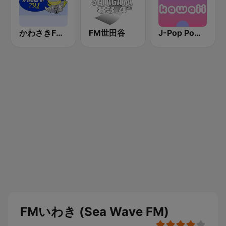
かわさきFM (FM K-City)
FM世田谷
J-Pop Powerplay Kawaii
FMいわき (Sea Wave FM)