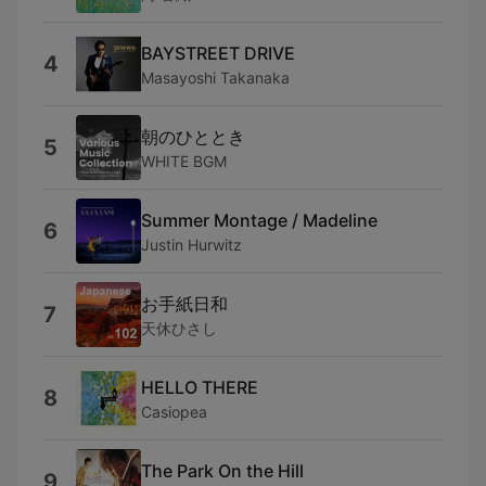
BAYSTREET DRIVE
4
Masayoshi Takanaka
朝のひととき
5
WHITE BGM
Summer Montage / Madeline
6
Justin Hurwitz
お手紙日和
7
天休ひさし
HELLO THERE
8
Casiopea
The Park On the Hill
9