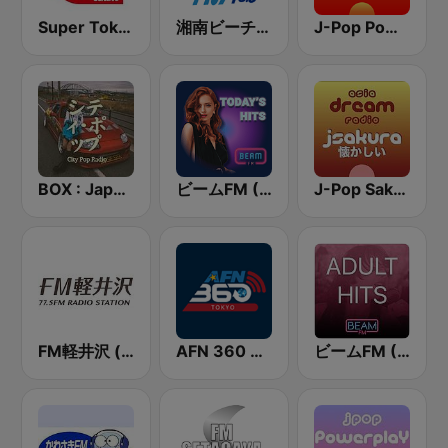
Super Tokio Radio
湘南ビーチFM (Shonan Beach FM)
J-Pop Powerplay
BOX : Japan City Pop -日本のシティポップ
ビームFM (Beam FM)
J-Pop Sakura 懐かしい
FM軽井沢 (FM KARUIZAWA)
AFN 360 Tokyo (Japan Only)
ビームFM (Beam FM) - Adult Hits