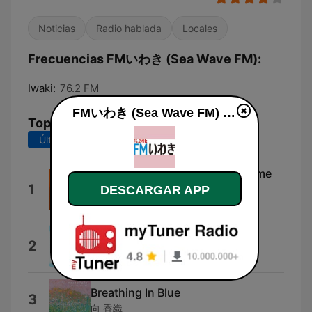
Noticias
Radio hablada
Locales
Frecuencias FMいわき (Sea Wave FM):
Iwaki:
76.2 FM
FMいわき (Sea Wave FM) en vivo
Top Canciones
Últimos 7 días
Últimos 30 días
Left Bank Two (The Gallery Theme
1
from "Vision On")
DESCARGAR APP
The Noveltones
A Houseguest
2
Randy Edelman
Breathing In Blue
3
向 香織