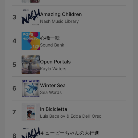
Amazing Children
3
Nash Music Library
心機一転
4
Sound Bank
Open Portals
5
Kayla Waters
Winter Sea
6
Sea Words
In Bicicletta
7
Luis Bacalov & Edda Dell' Orso
キューピーちゃんの大行進
8