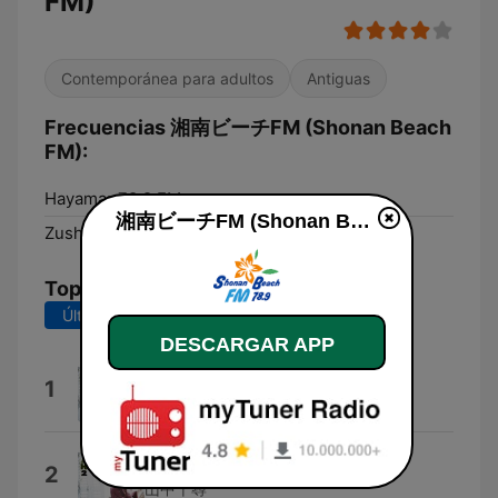
FM)
Contemporánea para adultos
Antiguas
Frecuencias 湘南ビーチFM (Shonan Beach
FM):
Hayama:
78.9 FM
湘南ビーチFM (Shonan Beach FM) en vivo
Zushi:
78.9 FM
Top Canciones
Últimos 7 días
Últimos 30 días
DESCARGAR APP
Moanin'
1
山中千尋
Fly Me to the Moon
2
山中千尋