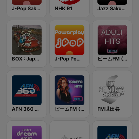
J-Pop Sakura 懐かしい
NHK R1
Jazz Sakura - asia DREAM radio
BOX : Japan City Pop -日本のシティポップ
J-Pop Powerplay
ビームFM (Beam FM) - Adult Hits
AFN 360 Tokyo (Japan Only)
ビームFM (Beam FM)
FM世田谷