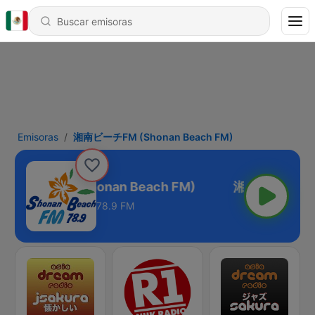
Emisoras
湘南ビーチFM (Shonan Beach FM)
南ビーチFM (Shonan Beach FM)
78.9 FM