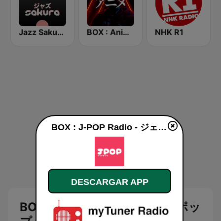
Jazz Sakura - asia DREAM radio
BOX : Anime Radio -アニメラジオ
NHK R1
BOX : J-POP Radio - ジェイポップ 無線 en vivo
DESCARGAR APP
BOX : J-POP Radio - ジェイポッ