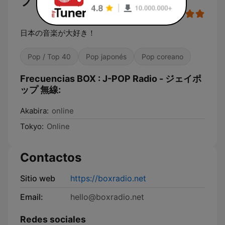
プ 無線
日本の音楽が大好き！
Pop / Top 40
Pop japonés
Pop coreano
Frecuencias BOX : J-POP Radio - ジェイポ
ップ 無線:
Akabira:
online
Tokyo:
Online
Contactos
Sitio web
https://boxradio.net
Email:
hello@boxradio.net
Redes sociales