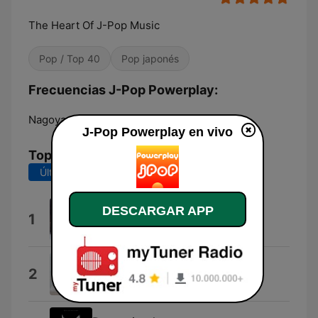
The Heart Of J-Pop Music
Pop / Top 40
Pop japonés
Frecuencias J-Pop Powerplay:
Nagoya-shi:
Online
J-Pop Powerplay en vivo
Top Canciones
Últimos 7 días
Últimos 30 días
DESCARGAR APP
ピカレスク
1
Kento Nakajima
Fire
2
Teshima Akito