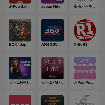
J-Pop Sakura 懐かしい
Japan Hits - Asia DREAM Radio
湘南ビーチFM (Shonan Beach FM)
BOX : Japan City Pop -日本のシティポップ
AFN 360 Tokyo (Japan Only)
NHK R1
ビームFM (Beam FM)
ビームFM (Beam FM) - Adult Hits
J-Pop Powerplay Kawaii