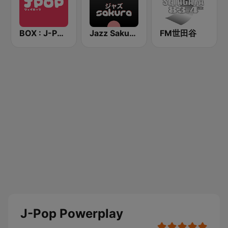
BOX : J-POP Radio - ジェイポップ 無線
Jazz Sakura - asia DREAM radio
FM世田谷
J-Pop Powerplay