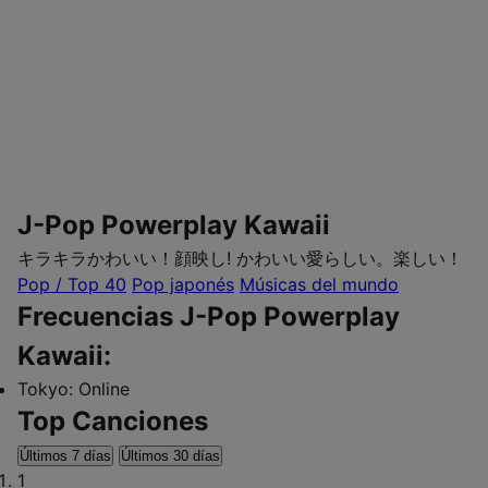
J-Pop Powerplay Kawaii
キラキラかわいい！顔映し! かわいい愛らしい。楽しい！
Pop / Top 40
Pop japonés
Músicas del mundo
Frecuencias J-Pop Powerplay
Kawaii:
Tokyo:
Online
Top Canciones
Últimos 7 días
Últimos 30 días
1