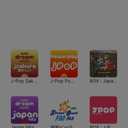
J-Pop Sakura 懐かしい
J-Pop Powerplay
BOX : Japan City Pop -日本のシティポップ
Japan Hits - Asia DREAM Radio
湘南ビーチFM (Shonan Beach FM)
BOX : J-POP Radio - ジェイポップ 無線