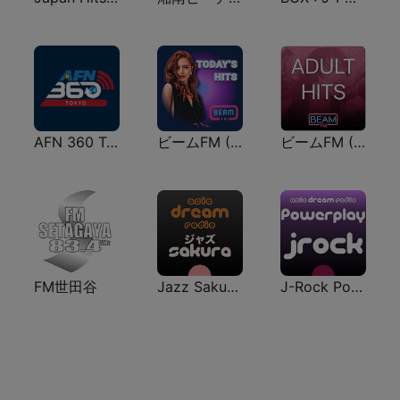
AFN 360 Tokyo (Japan Only)
ビームFM (Beam FM)
ビームFM (Beam FM) - Adult Hits
FM世田谷
Jazz Sakura - asia DREAM radio
J-Rock Powerplay