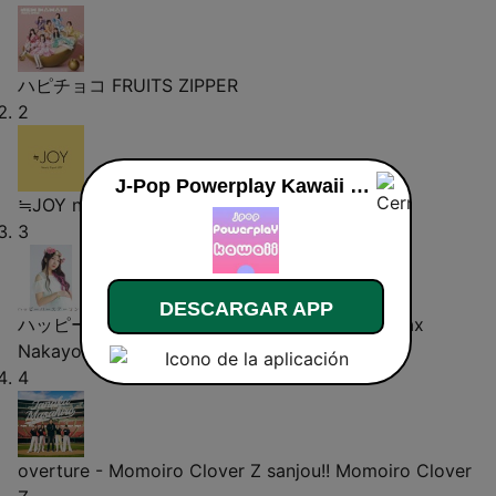
ハピチョコ
FRUITS ZIPPER
2
J-Pop Powerplay Kawaii en vivo
≒JOY
nearly-equal-joy
3
DESCARGAR APP
ハッピーバースデーソング
Band Ja Nai Mon! Max
Nakayoshi
4
overture - Momoiro Clover Z sanjou!!
Momoiro Clover