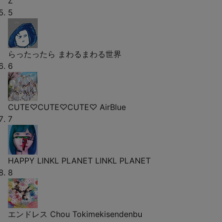
Z
5
らったったら
まわるまわる世界
6
CUTE♡CUTE♡CUTE♡
AirBlue
7
HAPPY LINKL PLANET
LINKL PLANET
8
エンドレス
Chou Tokimekisendenbu