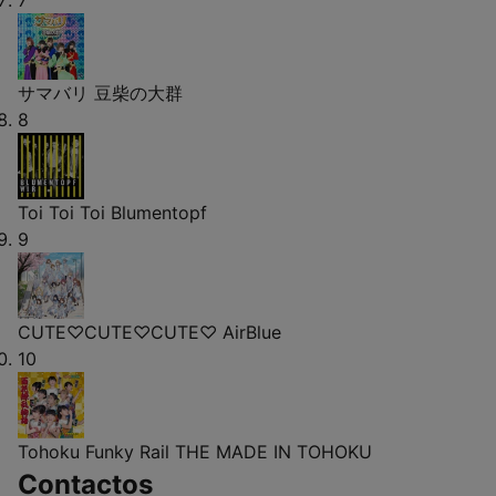
7
サマバリ
豆柴の大群
8
Toi Toi Toi
Blumentopf
9
CUTE♡CUTE♡CUTE♡
AirBlue
10
Tohoku Funky Rail
THE MADE IN TOHOKU
Contactos