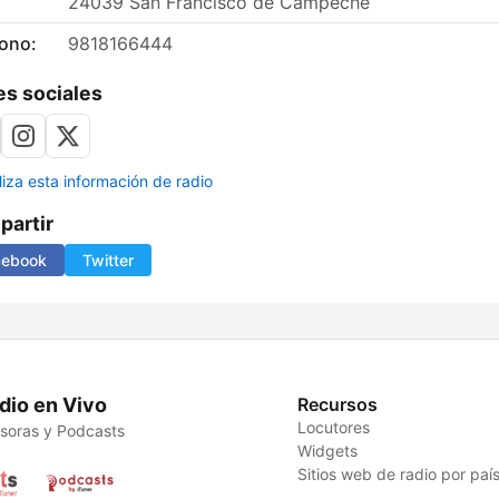
24039 San Francisco de Campeche
fono:
9818166444
s sociales
liza esta información de radio
artir
cebook
Twitter
dio en Vivo
Recursos
Locutores
soras y Podcasts
Widgets
Sitios web de radio por paí