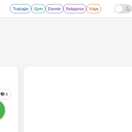
Trabajar
Gym
Dormir
Relajarse
Viaje
8