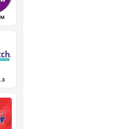
FM
.3