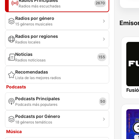
Radios Principales
2670
Radios más escuchadas
Radios por género
Emisor
15 géneros musicales
Radios por regiones
Radios locales
Noticias
155
Radios noticiosas
Recomendadas
Lista de las mejores radios
Podcasts
Fusi
Podcasts Principales
50
Podcasts más populares
Podcasts por Género
18 géneros temáticos
Música