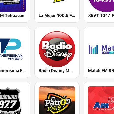
FM Tehuacán
La Mejor 100.5 FM
XEVT 104.1 
La Primerisima FM
Radio Disney México
Match FM 99