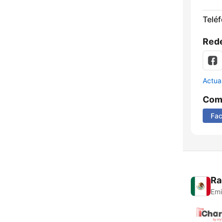
Telé
Rede
Actua
Comp
Fa
Ra
Emi