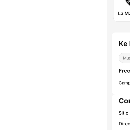
Ke 
Mús
Frec
Camp
Co
Sitio
Direc