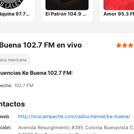
La Máquina 97.7 FM
El Patrón 104.9 FM
Amor 95.3 
Buena 102.7 FM en vivo
ica mexicana
uencias Ke Buena 102.7 FM:
eche:
102.7 FM
ntactos
 web
http://ncscampeche.com/radiochannel/ke-buena/
ción:
Avenida Resurgimiento #395 Colonia Buenavista C.