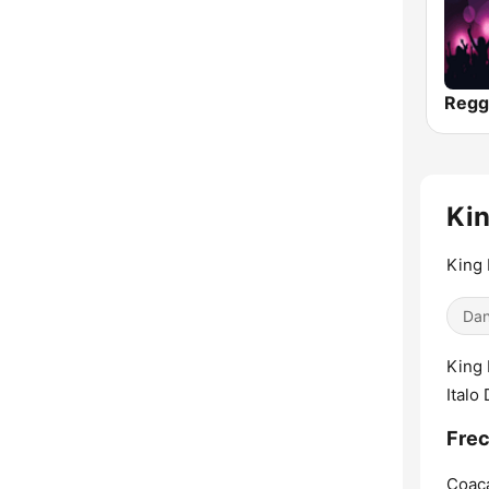
Kin
King 
Dan
King 
Italo
Frec
Coaca