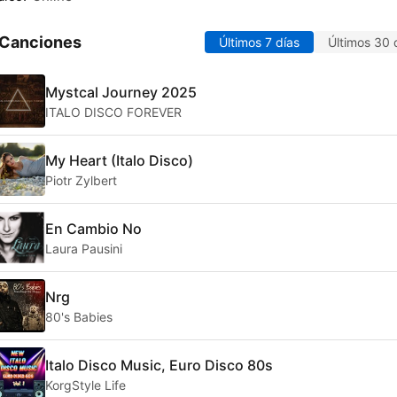
 Canciones
Últimos 7 días
Últimos 30 
Mystcal Journey 2025
ITALO DISCO FOREVER
My Heart (Italo Disco)
Piotr Zylbert
En Cambio No
Laura Pausini
Nrg
80's Babies
Italo Disco Music, Euro Disco 80s
KorgStyle Life