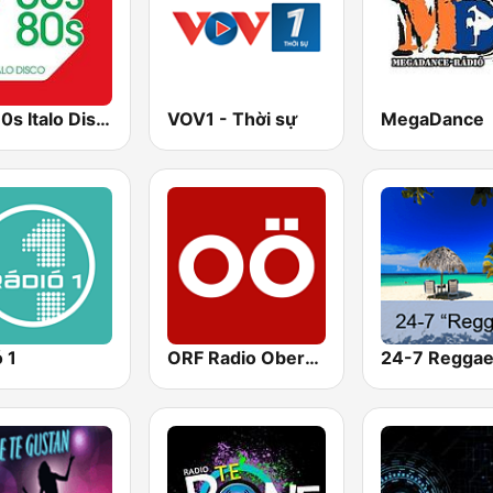
80s80s Italo Disco
VOV1 - Thời sự
MegaDance
 1
ORF Radio Oberösterreich
24-7 Regga