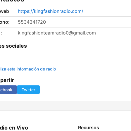
 web
https://kingfashionradio.com/
fono:
5534341720
:
kingfashionteamradio0@gmail.com
s sociales
liza esta información de radio
artir
cebook
Twitter
dio en Vivo
Recursos