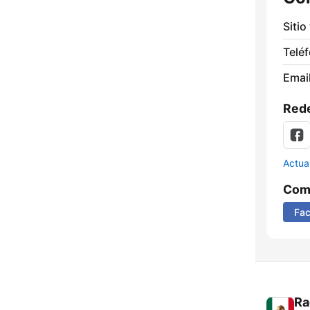
Sitio
Telé
Email
Rede
Actua
Comp
Fa
Ra