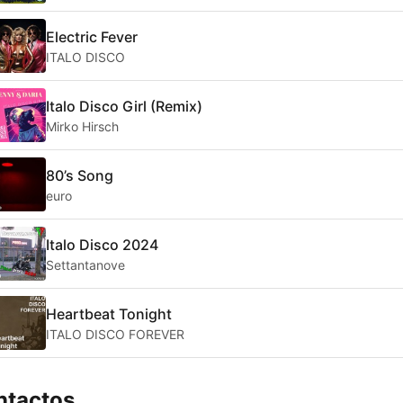
Electric Fever
ITALO DISCO
Italo Disco Girl (Remix)
Mirko Hirsch
80’s Song
euro
Italo Disco 2024
Settantanove
Heartbeat Tonight
ITALO DISCO FOREVER
ntactos