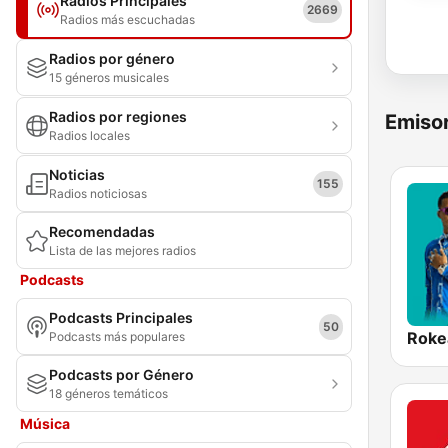
Radios Principales
2669
Radios más escuchadas
Radios por género
15 géneros musicales
Radios por regiones
Emisor
Radios locales
Noticias
155
Radios noticiosas
Recomendadas
Lista de las mejores radios
Podcasts
Podcasts Principales
50
Podcasts más populares
Podcasts por Género
18 géneros temáticos
Música