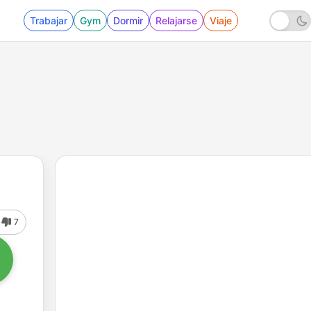
Trabajar
Gym
Dormir
Relajarse
Viaje
7