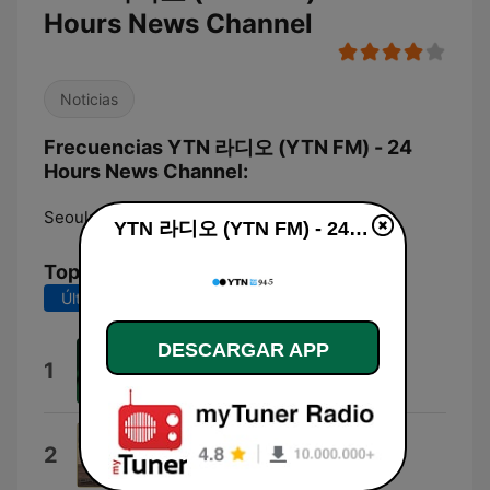
Hours News Channel
Noticias
Frecuencias YTN 라디오 (YTN FM) - 24
Hours News Channel:
Seoul:
94.5 FM
YTN 라디오 (YTN FM) - 24 Hours News Channel en vivo
Top Canciones
Últimos 7 días
Últimos 30 días
DESCARGAR APP
Ascap
1
Alpha23
Heroic Undertaking
2
Second Suspense