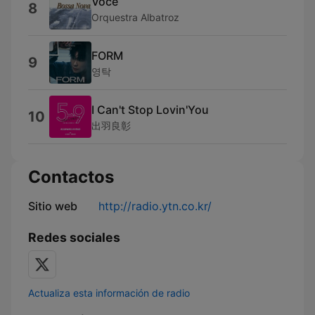
Você
8
Orquestra Albatroz
FORM
9
영탁
I Can't Stop Lovin'You
10
出羽良彰
Contactos
Sitio web
http://radio.ytn.co.kr/
Redes sociales
Actualiza esta información de radio