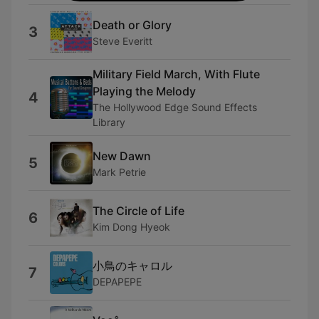
Death or Glory
3
Steve Everitt
Military Field March, With Flute
Playing the Melody
4
The Hollywood Edge Sound Effects
Library
New Dawn
5
Mark Petrie
The Circle of Life
6
Kim Dong Hyeok
小鳥のキャロル
7
DEPAPEPE