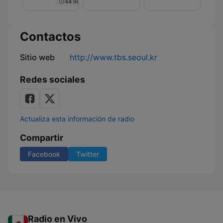
44 min
의
책
소
소
입
브
방
리
리
니
라
북
다
보
소
Contactos
브
리]
라
Sitio web
http://www.tbs.seoul.kr
보
Redes sociales
Actualiza esta información de radio
Compartir
Facebook
Twitter
Radio en Vivo