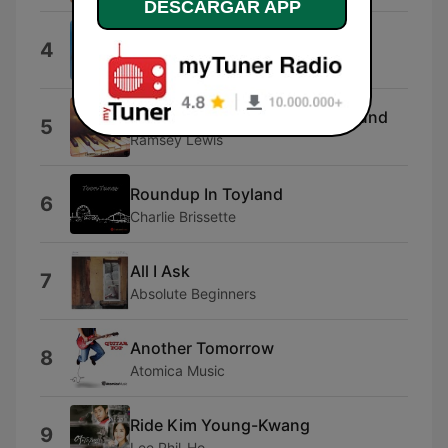
DESCARGAR APP
Fields of Joy
4
パトリック・ホーズ
People Make the World Go 'Round
5
Ramsey Lewis
Roundup In Toyland
6
Charlie Brissette
All I Ask
7
Absolute Beginners
Another Tomorrow
8
Atomica Music
Ride Kim Young-Kwang
9
Lee Phil-Ho