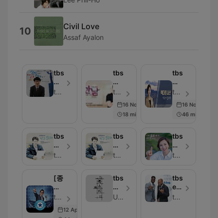
Civil Love
10
Assaf Ayalon
tbs
tbs
tbs
서
유
색
울
쾌
다
tbs 교통방송
tbs 교통방송 - Episodio 3602
tbs 교통방송 - Episodio 3211
속
한
른
16 Nov 2018
16 Nov 2018
으
만
시
18 min
46 min
로
남
선,
황
나
이
원
선
숙
tbs
tbs
tbs
찬
홍
이
가
가
라
입
신
입
슴
슴
디
tbs 교통방송
tbs 교통방송
tbs 교통방송
니
보
니
에
에
오
다
라
다
담
담
를
[종
입
tbs
tbs
아
아
켜
영]tbs
니
북
eFM
온
온
라
지
다
키
Men
tbs 교통방송 - Episodio 397
Unknown
tbs eFM
작
작
김
상
스
on
은
은
보
12 Apr 2018
렬
[TV
Air
목
목
빈