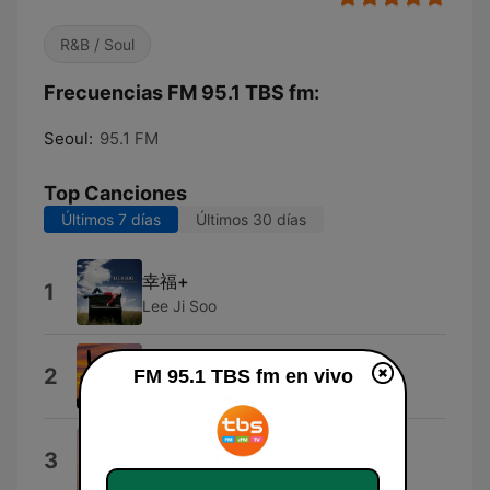
R&B / Soul
Frecuencias FM 95.1 TBS fm:
Seoul:
95.1 FM
Top Canciones
Últimos 7 días
Últimos 30 días
幸福+
1
Lee Ji Soo
Back Porch Swing
2
FM 95.1 TBS fm en vivo
Terry Wolf & Back Porch Swing
Ready! GO!!
3
DEPAPEPE