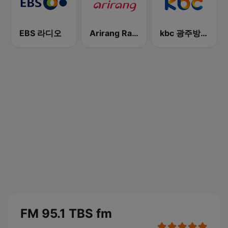
EBS 라디오
Arirang Radio
kbc 광주방송 MyFM
FM 95.1 TBS fm