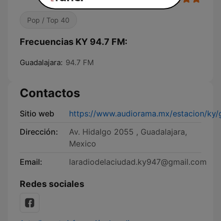
Pop / Top 40
Frecuencias KY 94.7 FM:
Guadalajara:
94.7 FM
Contactos
Sitio web
https://www.audiorama.mx/estacion/ky/
Dirección:
Av. Hidalgo 2055 , Guadalajara,
Mexico
Email:
laradiodelaciudad.ky947@gmail.com
Redes sociales