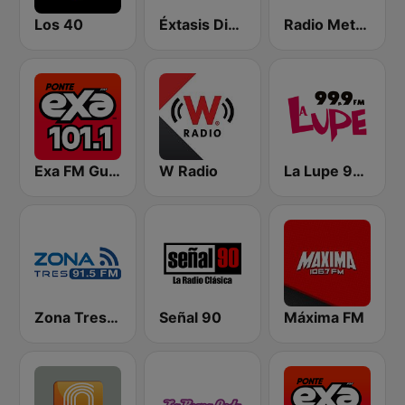
Los 40
Éxtasis Digital Guadalajara
Radio Metrópoli 1150 AM
Exa FM Guadalajara
W Radio
La Lupe 99.9 FM | Guadalajara
Zona Tres 91.5 FM
Señal 90
Máxima FM