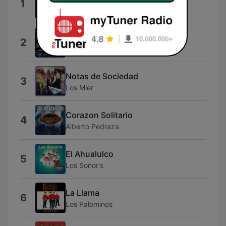
1
Los Caminantes
Ingrata Suerte
2
Masizzo
Notas de Sociedad
3
Los Mier
Corazon Solitario
4
Alberto Pedraza
El Ahualulco
5
Los Sonor's
La Llama
6
Los Palominos