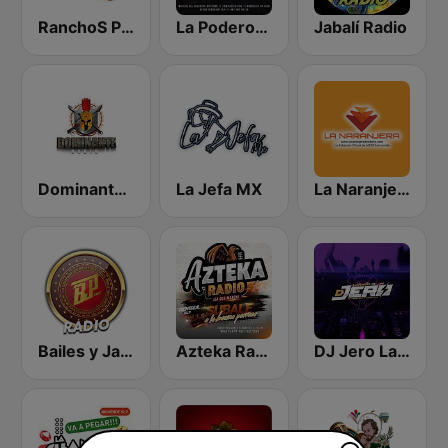
RanchoS PotosinoS Radio
La Poderoza RV
Jabalí Radio
Dominante Radio
La Jefa MX
La Naranjera de Sibers
Bailes y Jaripeos Potosinos
Azteka Radio
DJ Jero La Radio