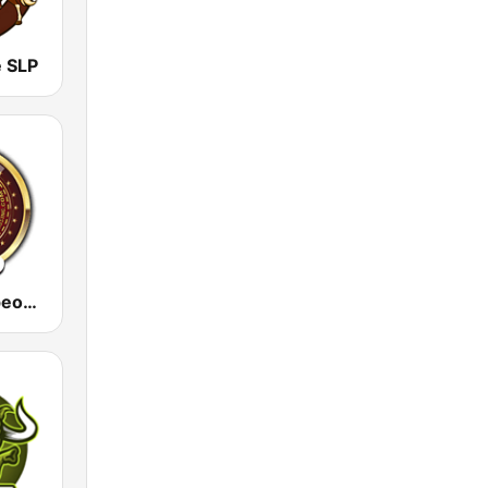
e SLP
Bailes y Jaripeos Potosinos