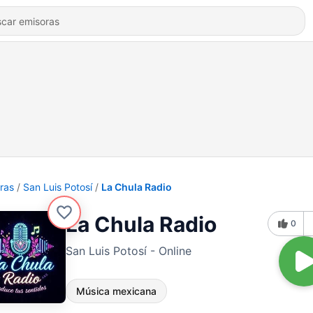
ras
San Luis Potosí
La Chula Radio
La Chula Radio
0
San Luis Potosí - Online
Música mexicana