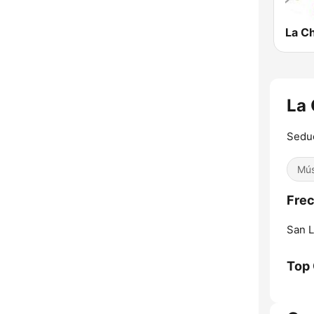
La C
La 
Sedu
Mús
Frec
San L
Top