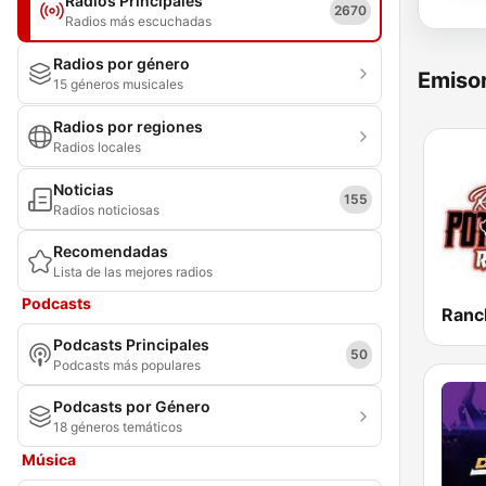
Radios Principales
2670
Radios más escuchadas
Radios por género
Emisor
15 géneros musicales
Radios por regiones
Radios locales
Noticias
155
Radios noticiosas
Recomendadas
Lista de las mejores radios
Podcasts
Podcasts Principales
50
Podcasts más populares
Podcasts por Género
18 géneros temáticos
Música