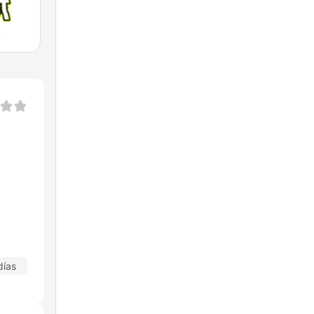
o
días