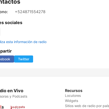
ntactos
fono:
+524871554278
s sociales
liza esta información de radio
artir
cebook
Twitter
dio en Vivo
Recursos
Locutores
soras y Podcasts
Widgets
Sitios web de radio por paí