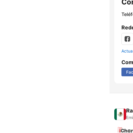
Co
Telé
Rede
Actua
Comp
Fa
Ra
Emi