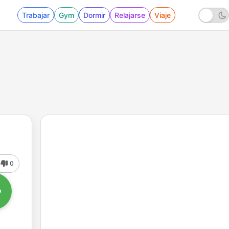
Trabajar
Gym
Dormir
Relajarse
Viaje
0