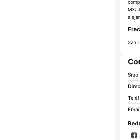
compl
MX: ¡
alej
Frec
San L
Co
Sitio
Direc
Telé
Email
Rede