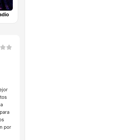
adio
ejor
itos
na
 para
os
ón por