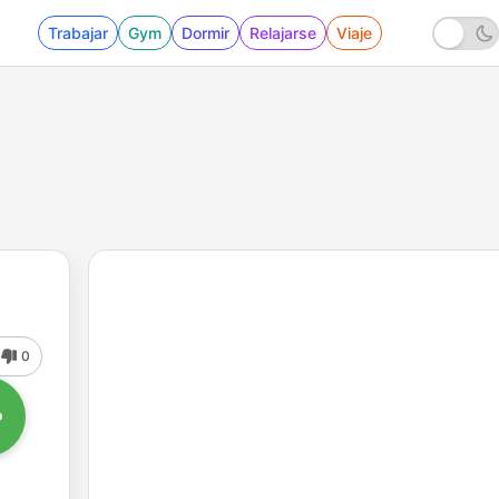
Trabajar
Gym
Dormir
Relajarse
Viaje
0