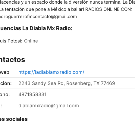
acencias y un espacio donde la diversión nunca termina. La Di
La tentación que pone a México a bailar! RADIOS ONLINE CON:
androguerrerofmcontacto@gmail.com
uencias La Diabla Mx Radio:
uis Potosí:
Online
ntactos
 web
https://ladiablamxradio.com/
ción:
2243 Sandy Sea Rd, Rosenberg, TX 77469
fono:
4871959331
:
diablamxradio@gmail.com
s sociales