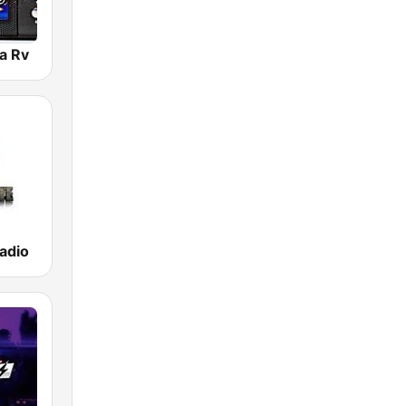
a Rv
adio