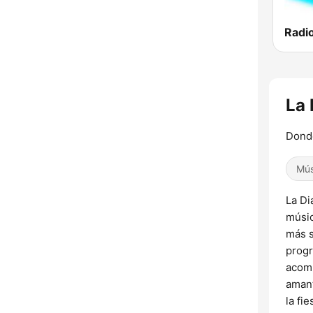
Radi
La 
Donde
Mús
La Di
músic
más s
progr
acomp
amant
la fi