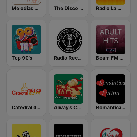
Melodias Del Recuerdo
The Disco Paradise - Italo Disco
Radio La Mexicana
Top 90's
Radio Recuerdos Inolvidables
Beam FM - Adult Hits
Catedral de la Música
Alway's Christmas Channel
Romántica Latina