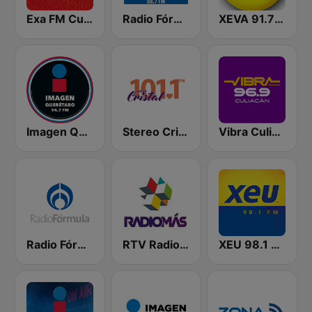
Exa FM Culiacán
Radio Fórmula 88.7 FM
XEVA 91.7 FM
Imagen Querétaro 94.7 FM
Stereo Cristal 101.1 FM
Vibra Culiacán
Radio Fórmula 1500 AM
RTV Radio Más
XEU 98.1 FM