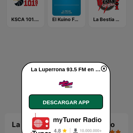
KSCA 101.9 Los Angeles FM (US Only)
El Kuino FM 96.1
La Bestia Grupera 89.1 FM
La Luperrona 93.5 FM en vivo
DESCARGAR APP
La Luperrona 93.5 FM en vivo