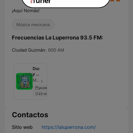
¡Aquí Nomás!
Música mexicana
Frecuencias La Luperrona 93.5 FM:
Ciudad Guzmán:
600 AM
Duro
y a
la
MVS Radio - Episodio 2361
cabeza
yesterday
22 min
Contactos
Sitio web
https://laluperrona.com/