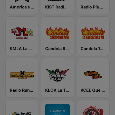
America's Country
KIST Radio Bronco 107.7 FM
Radio Pía 92.7 FM
KMLA La M 103.7 FM
Candela 97.7 - Zacapú
Candela 104.7 - La Barca
Radio Ranchito 1370 AM
KLOK La Tricolor 99.5 FM
KCEL Que Buena 96.1 FM