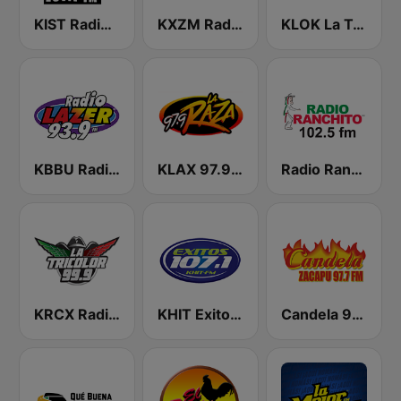
KIST Radio Bronco 107.7 FM
KXZM Radio Lazer 93.7 FM
KLOK La Tricolor 99.5 FM
KBBU Radio Lazer 93.9 FM
KLAX 97.9 La Raza FM
Radio Ranchito
KRCX Radio La Tricolor 99.9 FM
KHIT Exitos 107.1 FM
Candela 97.7 - Zacapú