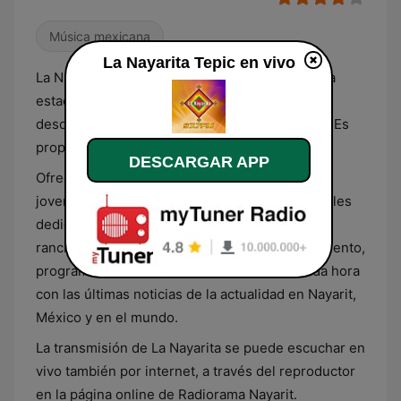
Música mexicana
La Nayarita Tepic en vivo
La Nayarita, nombre comercial de XHNF, es una
estación de radio grupera que transmite
desde Tepic, Nayarit, en la frecuencia 97.7 FM. Es
propiedad del grupo Radiorama.
DESCARGAR APP
Ofrece una programación dirigida a un público
joven y adulto, con diversos programas musicales
dedicados a los géneros norteño, de banda,
ranchero y grupero, segmentos de entretenimiento,
programas sobre deportes y noticieros a cada hora
con las últimas noticias de la actualidad en Nayarit,
México y en el mundo.
La transmisión de La Nayarita se puede escuchar en
vivo también por internet, a través del reproductor
en la página online de Radiorama Nayarit.