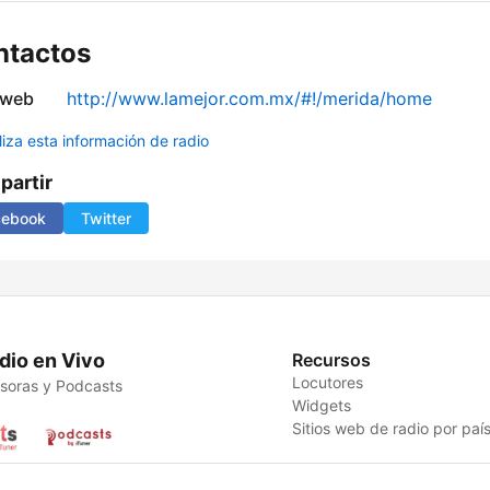
ntactos
 web
http://www.lamejor.com.mx/#!/merida/home
liza esta información de radio
artir
cebook
Twitter
dio en Vivo
Recursos
Locutores
soras y Podcasts
Widgets
Sitios web de radio por paí