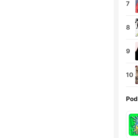
7
8
9
10
Pod