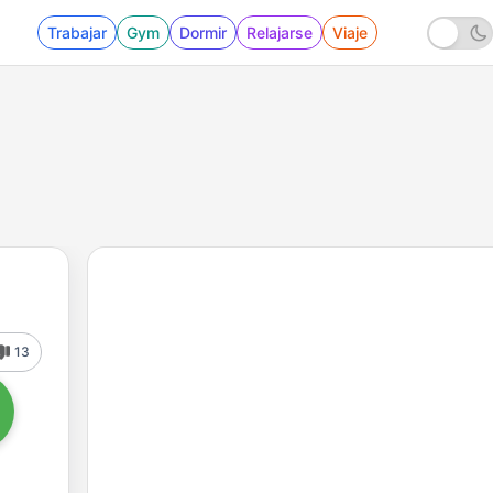
Trabajar
Gym
Dormir
Relajarse
Viaje
13