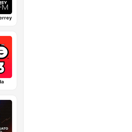
errey
da