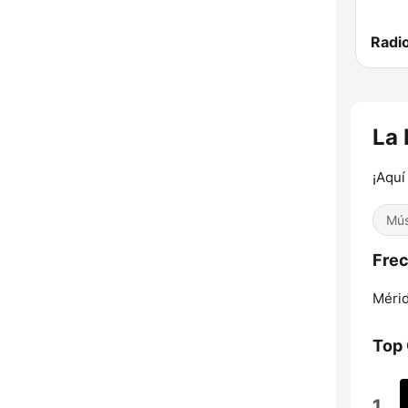
La 
¡Aquí
Mús
Frec
Mérid
Top
1