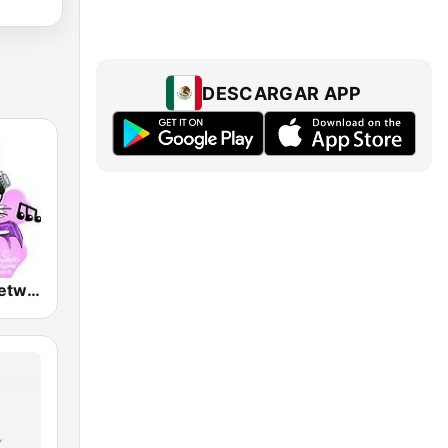
DESCARGAR APP
RPGamers Network Game Music Radio