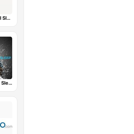
YourClassical Sleep
Nature Radio Sleep