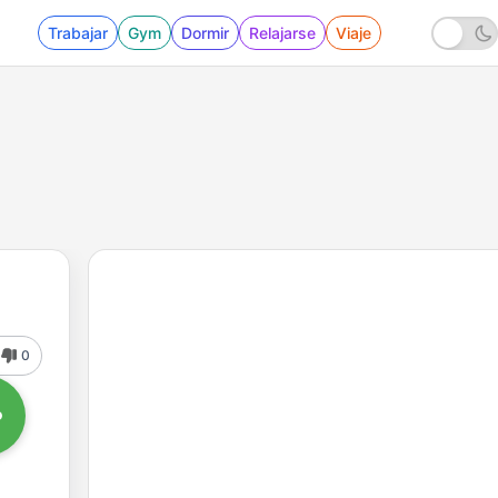
Trabajar
Gym
Dormir
Relajarse
Viaje
0