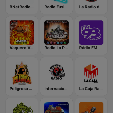
BNetRadio - Tejano
Radio Fusión
La Radio del Ciriboy
Vaquero Vaquerin Radio
Radio La Poderosa De Gro
Rádio FM 93.9
Peligrosa Radio
Internacional Radio MX
La Caja Radio