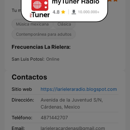
Tu mejor playlist La Rielera
Música mexicana
Clásica
Contemporánea para adultos
Frecuencias La Rielera:
San Luis Potosí:
Online
Contactos
Sitio web
https://larieleraradio.blogspot.com
Dirección:
Avenida de la Juventud S/N,
Cárdenas, Mexico
Teléfono:
4871442707
Email:
larieleracardenas@gmail.com