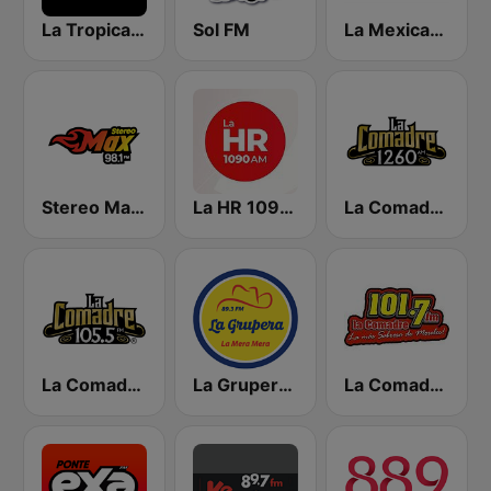
La Tropical Caliente
Sol FM
La Mexicana 91.1 FM
Stereo Max 98.1 FM
La HR 1090 AM
La Comadre 1260 AM
La Comadre 105.5 FM
La Grupera 89.3 FM
La Comadre 101.7