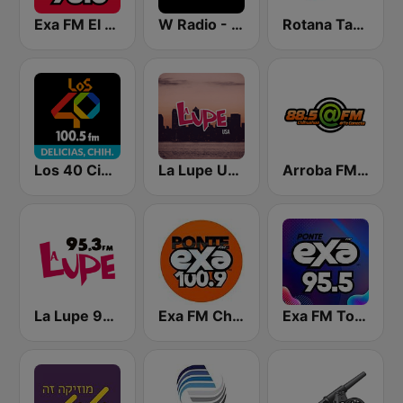
Exa FM El Paso
W Radio - Oaxaca
Rotana Tarab Jordan ( راديو روتانا طرب الاردن)
Los 40 Ciudad Delicias
La Lupe USA
Arroba FM Chihuahua
La Lupe 95.3 FM
Exa FM Chihuahua
Exa FM Torreón