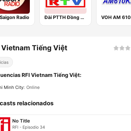
 Saigon Radio
Đài PTTH Đồng Nai
VOH AM 610
 Vietnam Tiếng Việt
icias
uencias RFI Vietnam Tiếng Việt:
i Minh City:
Online
casts relacionados
No Title
RFI - Episodio 34