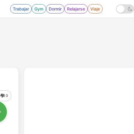
Trabajar
Gym
Dormir
Relajarse
Viaje
0