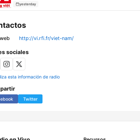
yesterday
ntactos
 web
http://vi.rfi.fr/viet-nam/
s sociales
liza esta información de radio
artir
cebook
Twitter
dio en Vivo
Recursos