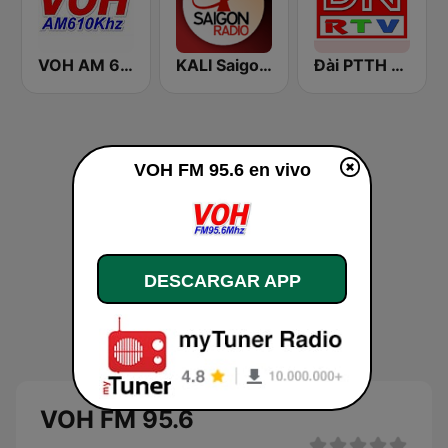
VOH AM 610
KALI Saigon Radio
Đài PTTH Đồng Nai
VOH FM 95.6 en vivo
DESCARGAR APP
VOH FM 95.6