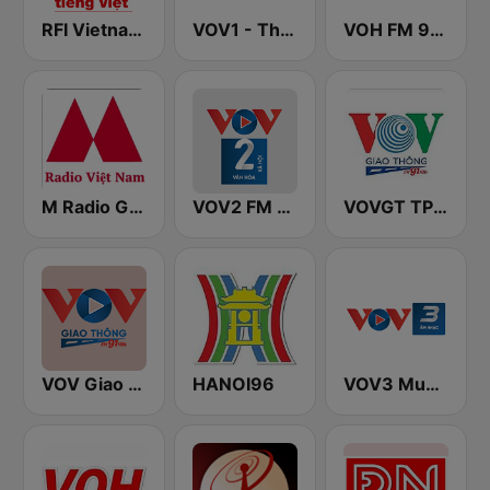
RFI Vietnam Tiếng Việt
VOV1 - Thời sự
VOH FM 99.9
M Radio Giải Trí Việt Nam
VOV2 FM 96.5
VOVGT TP Hồ Chí Minh
VOV Giao Thông Hà Nội
HANOI96
VOV3 Music