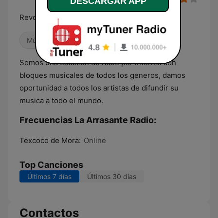
DESCARGAR APP
Revolucionando la forma de hacer radio
Músicas del mundo
Somos una estacion de radio por internat con
bloques musicales de todos los generos, damos
oportunidad a todos los artistas de difundir su
musica a todo el mundo.
Frecuencias La Arrasante Radio:
Texcoco de Mora:
Online
Top Canciones
Últimos 7 días
Últimos 30 días
Contactos