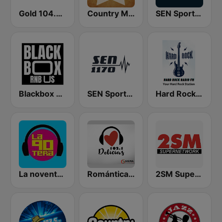
Gold 104.3 FM
Country Music Radio - Country Mix
SEN Sports 1116 AM
Blackbox RnB US
SEN Sports 1170 Sydney
Hard Rock Radio FM
La noventera
Romántica 102.1 FM Delicias
2SM Super Radio