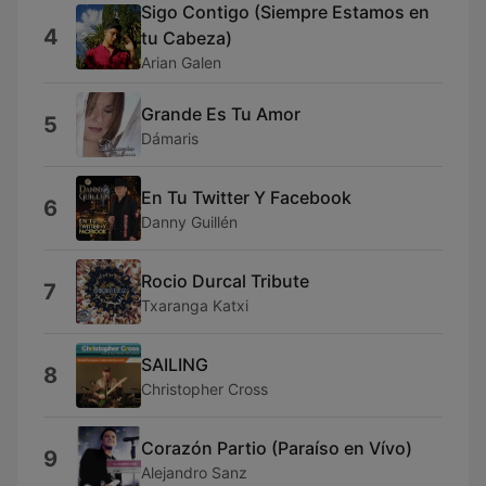
Sigo Contigo (Siempre Estamos en
4
tu Cabeza)
Arian Galen
Grande Es Tu Amor
5
Dámaris
En Tu Twitter Y Facebook
6
Danny Guillén
Rocio Durcal Tribute
7
Txaranga Katxi
SAILING
8
Christopher Cross
Corazón Partio (Paraíso en Vívo)
9
Alejandro Sanz