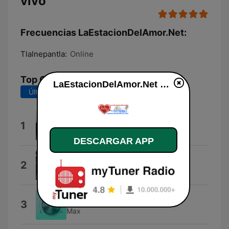
vivo
Frecuencias LaEstacionDelAmor.Net:
Tlalnepantla:
Online
Top Canciones
LaEstacionDelAmor.Net en vivo
Últimos 7 días
Últimos 30 días
La Estacion del Amor
1
Los Coyotes
DESCARGAR APP
100 POR CIENTO
2
Piltri
Etiqueta
3
Max