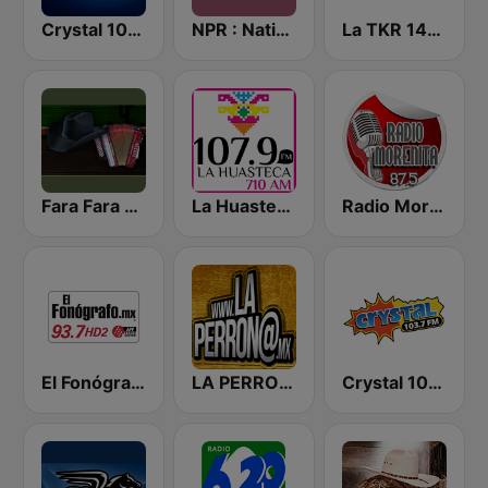
Crystal 104.9 FM
NPR : National Public Radio
La TKR 1480 AM | Monterrey
Fara Fara Radio
La Huasteca 710 AM
Radio Morenita
El Fonógrafo HD2
LA PERRONAMX
Crystal 103.7 FM