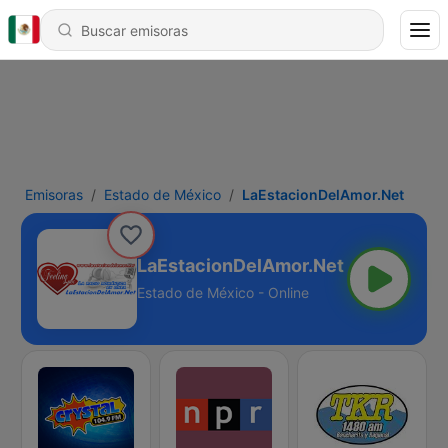
Emisoras
Estado de México
LaEstacionDelAmor.Net
LaEstacionDelAmor.Net
Estado de México - Online