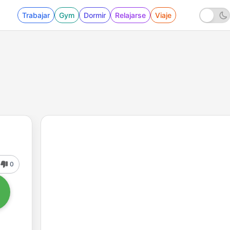
Trabajar
Gym
Dormir
Relajarse
Viaje
0