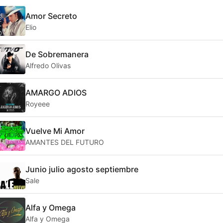
Amor Secreto
Elio
De Sobremanera
Alfredo Olivas
AMARGO ADIOS
Royeee
Vuelve Mi Amor
AMANTES DEL FUTURO
Junio julio agosto septiembre
Sale
Alfa y Omega
Alfa y Omega