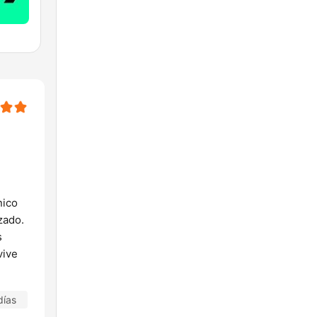
nico
zado.
s
vive
días