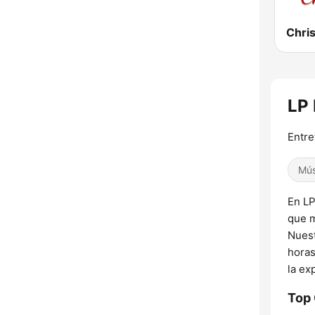
Chri
LP 
Entre
Mús
En LP
que m
Nuest
horas
la ex
Top