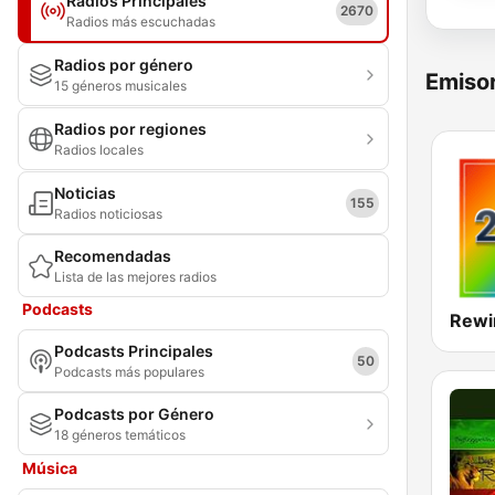
Radios Principales
2670
Radios más escuchadas
Radios por género
Emisor
15 géneros musicales
Radios por regiones
Radios locales
Noticias
155
Radios noticiosas
Recomendadas
Lista de las mejores radios
Podcasts
Rewi
Podcasts Principales
50
Podcasts más populares
Podcasts por Género
18 géneros temáticos
Música