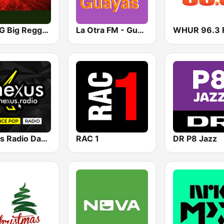
K-REG Big Reggae Mix
La Otra FM - Guayaquil
WHUR 96.3 
Nexus Radio Dance
RAC 1
DR P8 Jazz