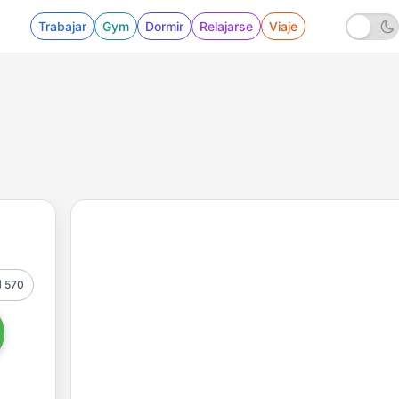
Trabajar
Gym
Dormir
Relajarse
Viaje
570