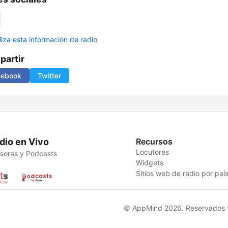
liza esta información de radio
artir
cebook
Twitter
dio en Vivo
Recursos
Locutores
soras y Podcasts
Widgets
Sitios web de radio por paí
© AppMind 2026. Reservados t