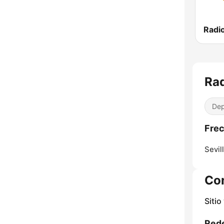
Radio
Rad
Dep
Frec
Sevill
Co
Sitio
Rede