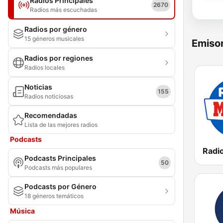
Radios Principales
2670
Radios más escuchadas
Radios por género
15 géneros musicales
Emisor
Radios por regiones
Radios locales
Noticias
155
Radios noticiosas
Recomendadas
Lista de las mejores radios
Podcasts
Podcasts Principales
50
Podcasts más populares
Podcasts por Género
18 géneros temáticos
Música