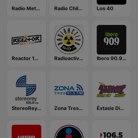
Radio Metrópoli 1150 AM
Radio Chilango 105.3 FM
Los 40
Reactor 105.7 FM
Radioactivo 98.5 FM
Ibero 90.9 FM
StereoRey 100.9 FM
Zona Tres 91.5 FM
Éxtasis Digital Guadalajara