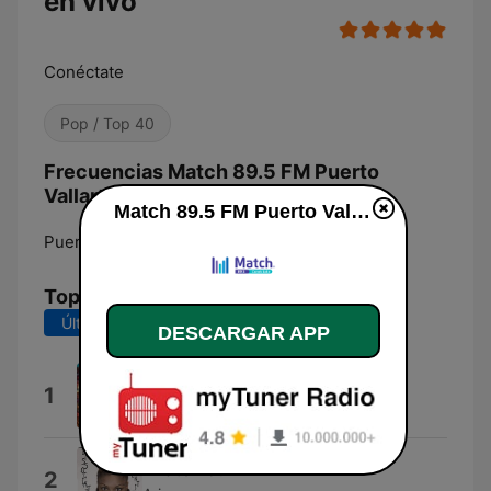
en vivo
Conéctate
Pop / Top 40
Frecuencias Match 89.5 FM Puerto
Vallarta:
Match 89.5 FM Puerto Vallarta en vivo
Puerto Vallarta:
89.5 FM
Top Canciones
Últimos 7 días
Últimos 30 días
DESCARGAR APP
Lucidity
1
Tame Impala
I Hate You
2