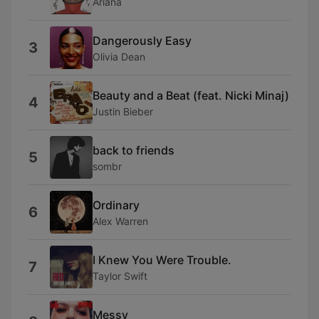
Ariana
Dangerously Easy
3
Olivia Dean
Beauty and a Beat (feat. Nicki Minaj)
4
Justin Bieber
back to friends
5
sombr
Ordinary
6
Alex Warren
I Knew You Were Trouble.
7
Taylor Swift
Messy