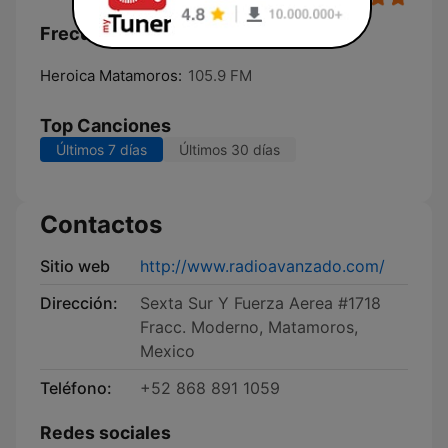
Frecuencias Mega 105.9 FM:
Heroica Matamoros:
105.9 FM
Top Canciones
Últimos 7 días
Últimos 30 días
Contactos
Sitio web
http://www.radioavanzado.com/
Dirección:
Sexta Sur Y Fuerza Aerea #1718
Fracc. Moderno, Matamoros,
Mexico
Teléfono:
+52 868 891 1059
Redes sociales