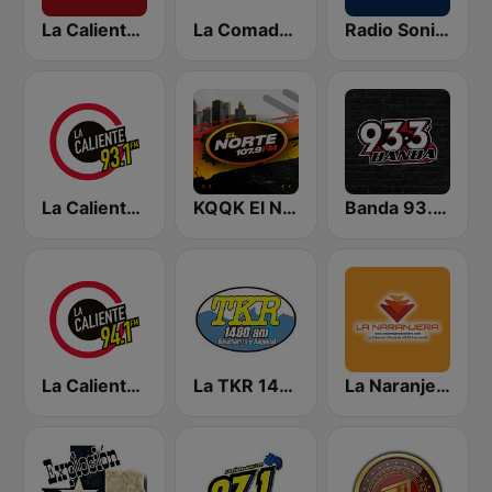
La Caliente FM 97.1 | Nuevo Laredo
La Comadre 107.1 FM | Matamoros
Radio Sonido Pegasso
La Caliente 93.1 FM | Reynosa
KQQK El Norte 107.9 / 101.7 FM
Banda 93.3 FM
La Caliente 94.1 FM | Monterrey
La TKR 1480 AM | Monterrey
La Naranjera de Sibers