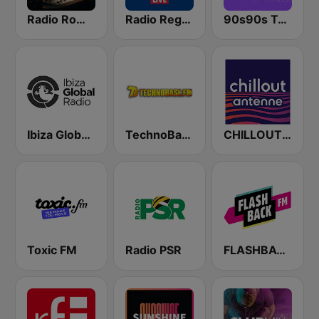
Radio Romántica
Radio Regenbogen
90s90s Techno
Ibiza Global Radio
TechnoBase.FM
CHILLOUT ANTENNE von ANTENNE BAYERN
Toxic FM
Radio PSR
FLASHBACK FM