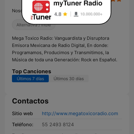
Nosotros somos Rock en Español
Alternativa / Indie
Mega Toxico Radio: Vanguardista y Disruptora
Emisora Mexicana de Radio Digital, En donde:
Programamos, Producimos y Transmitimos, la
Música de toda una Generación: Rock en Español.
Top Canciones
Últimos 7 días
Últimos 30 días
Contactos
Sitio web
http://www.megatoxicoradio.com
Teléfono:
55 2493 8124