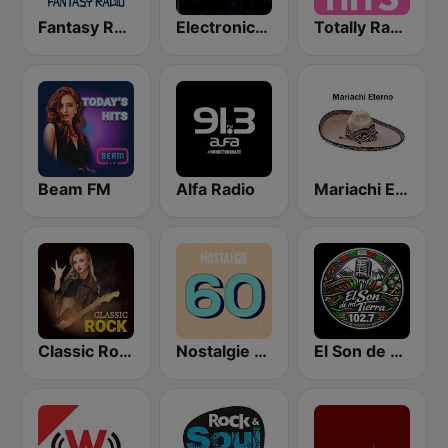
Fantasy Radio UK
Electronica Radio FM
Totally Radio Hits
Beam FM
Alfa Radio
Mariachi Eterno
Classic Rock Station
Nostalgie 60
El Son de Mi Tierra