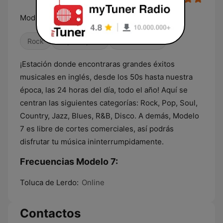
Modelando lo mejor en musica
Rock
Pop / Top 40
Dance / EDM
¡Estación donde encontraras grandes éxitos
musicales en inglés, desde los 50s hasta nuestra
época, las 24 horas del día, todo el año! Aquí se
centran las siguientes categorías: Rock, Pop, Soul,
Country, Jazz, Blues, R&B, Disco. A demás, Modelo
7 es libre de cortes comerciales, así podrás
disfrutar tu música ininterrumpidamente.
Frecuencias Modelo 7:
Toluca de Lerdo:
Online
Contactos