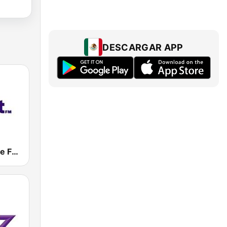
DESCARGAR APP
Eight FM (One FM 881)