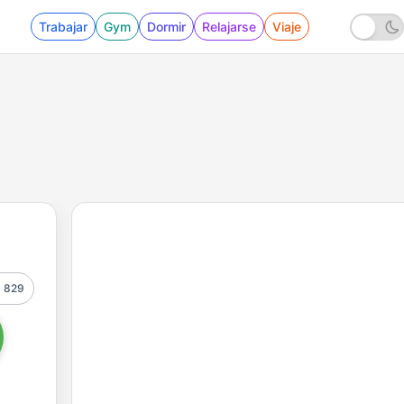
Trabajar
Gym
Dormir
Relajarse
Viaje
829