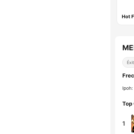
Hot 
ME
Éxi
Fre
Ipoh:
Top
1