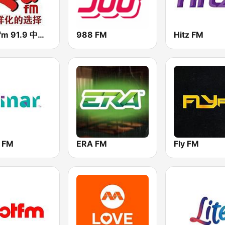
RED fm 91.9 中文台
988 FM
Hitz FM
r FM
ERA FM
Fly FM