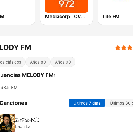
FM
Mediacorp LOVE 972
Lite FM
LODY FM
tos clásicos
Años 80
Años 90
cuencias MELODY FM:
98.5 FM
 Canciones
Últimos 7 días
Últimos 30 
對你愛不完
Leon Lai