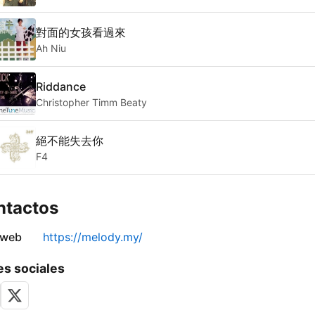
對面的女孩看過來
Ah Niu
Riddance
Christopher Timm Beaty
絕不能失去你
F4
ntactos
 web
https://melody.my/
s sociales