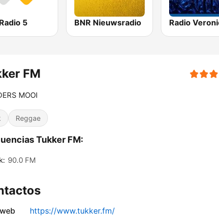
Radio 5
BNR Nieuwsradio
Radio Veroni
kker FM
ERS MOOI
k
Reggae
uencias Tukker FM:
k:
90.0 FM
ntactos
 web
https://www.tukker.fm/