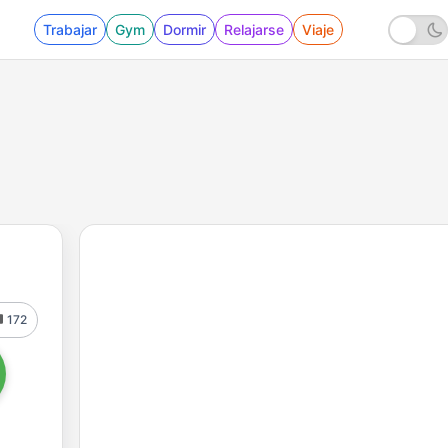
Trabajar
Gym
Dormir
Relajarse
Viaje
172