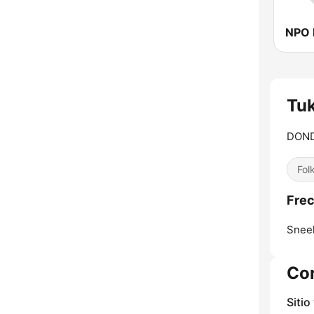
NPO 
Tu
DOND
Fol
Frec
Snee
Co
Sitio