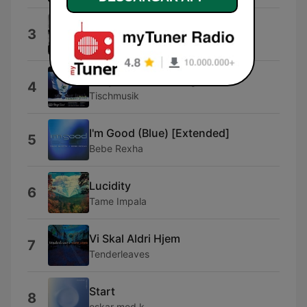
Rein Me In
3
Sam Fender
Lady (Hear Me Tonight)
4
Tischmusik
I'm Good (Blue) [Extended]
5
Bebe Rexha
Lucidity
6
Tame Impala
Vi Skal Aldri Hjem
7
Tenderleaves
Start
8
oskar med k