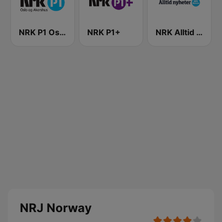
NRK P1 Oslo og Akershus
NRK P1+
NRK Alltid Nyheter
NRJ Norway