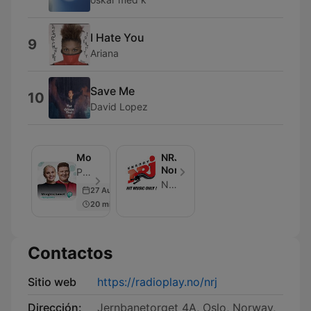
I Hate You
9
Ariana
Save Me
10
David Lopez
Morgenshowet
NRJ
Norge
P4-gruppen - Episodio 2178
NRJ Norge
27 Aug 2024
20 min
Contactos
Sitio web
https://radioplay.no/nrj
Dirección:
Jernbanetorget 4A, Oslo, Norway,