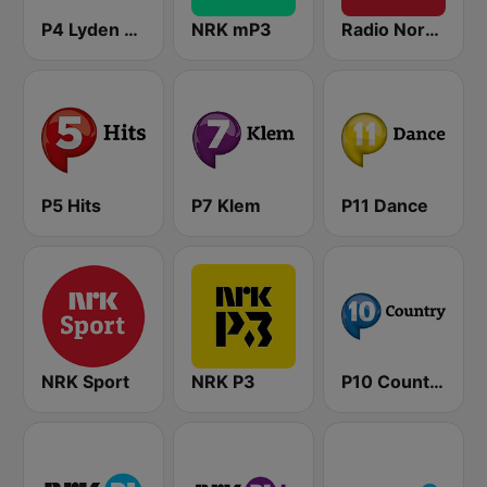
P4 Lyden av Norge
NRK mP3
Radio Norge
P5 Hits
P7 Klem
P11 Dance
NRK Sport
NRK P3
P10 Country